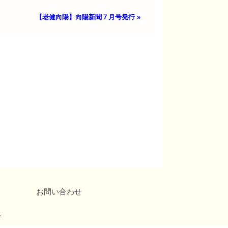
【老健向陽】向陽新聞７月号発行
»
お問い合わせ
.