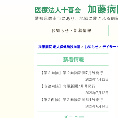
加藤病
愛知県碧南市にあり、地域に愛される病
コ
お知らせ・新着情報
メインメニュー
ン
テ
加藤病院 老人保健施設向陽
>
お知らせ
>
デイサー
ン
ツ
新着情報
へ
移
【第２向陽】第２向陽新聞7月号発行
動
2026年7月12日
【老健向陽】向陽新聞7月号発行
2026年7月12日
【第２向陽】第２向陽新聞6月号発行
2026年6月14日
メニュー