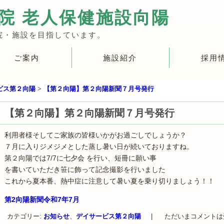
院 老人保健施設向陽
院・施設を目指しています。
ご案内
施設紹介
採用
ビス第２向陽
>
【第２向陽】第２向陽新聞７月号発行
【第２向陽】第２向陽新聞７月号発行
利用者様そしてご家族の皆様いかがお過ごしでしょうか？
７月に入りジメジメとした蒸し暑い日が続いておりますね。
第２向陽では7/7に七夕会 を行い、短冊に願い事
を書いていただき笹に飾って記念撮影を行いました
これから夏本番、熱中症に注意して暑い夏を乗り切りましょう！！
第2向陽新聞令和7年7月
カテゴリー:
お知らせ
、
デイサービス第２向陽
|
ただいまコメントは