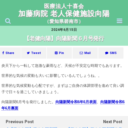
医療法人十喜会
2024年6月15日
【老健向陽】向陽新聞６月号発行
Share
Tweet
Pin
Mail
SMS
炎天下から一転して急激な豪雨など、天候が不安定な時期でもあります。
世界的な気候の変動も大いに影響しているんでしょうね。。
世界的な気候変動も心配ですが、まずはご自身の体調管理を進めて良い調
子で日々を過ごしていきましょう。
向陽新聞6月号を発行しました。
向陽新聞令和6年6月表面
、
向陽新聞令和6
年6月裏面
Previous Post
Next Post