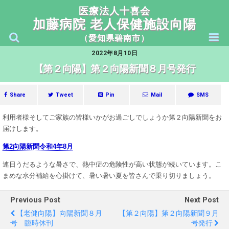
医療法人十喜会
2022年8月10日
【第２向陽】第２向陽新聞８月号発行
Share
Tweet
Pin
Mail
SMS
利用者様そしてご家族の皆様いかがお過ごしでしょうか
第２向陽新聞をお
届けします。
第2向陽新聞令和4年8月
連日うだるような暑さで、熱中症の危険性が高い状態が続いています。
こ
まめな水分補給を心掛けて、暑い暑い夏を皆さんで乗り切りましょう。
Previous Post
Next Post
【老健向陽】向陽新聞８月
【第２向陽】第２向陽新聞９月
号 臨時休刊
号発行